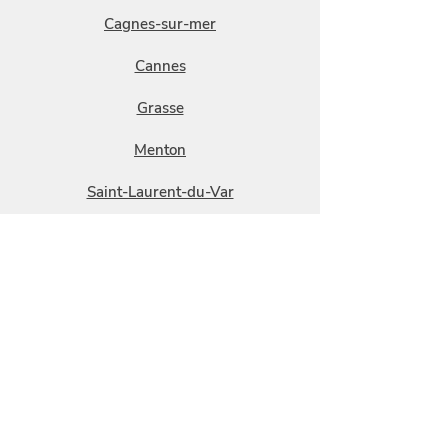
Cagnes-sur-mer
Cannes
Grasse
Menton
Saint-Laurent-du-Var
Valbonne
Vallauris
Vence
Villeneuve-Loubet
Antibes