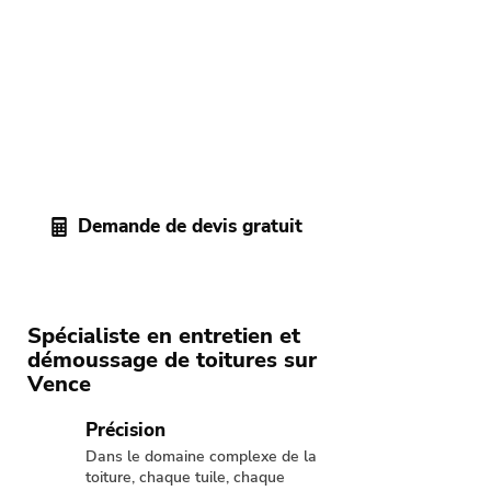
gratuit dans les Alpes-
Maritimes
Après avoir étudié votre besoin, notre
artisan-couvreur
des Alpes-Maritimes
vous transmet un devis sans
engagement pour vos travaux de
nettoyage et démoussage de toiture.
Demande de devis gratuit
Spécialiste en entretien et
démoussage de toitures sur
Vence
Précision
Dans le domaine complexe de la
toiture, chaque tuile, chaque